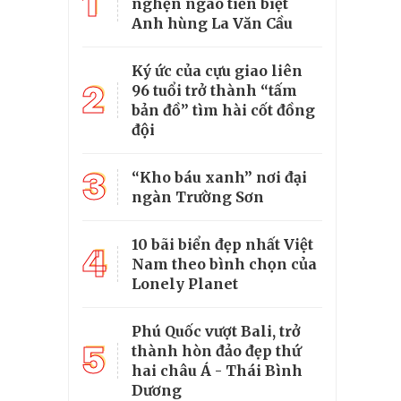
1
nghẹn ngào tiễn biệt
Anh hùng La Văn Cầu
Ký ức của cựu giao liên
2
96 tuổi trở thành “tấm
bản đồ” tìm hài cốt đồng
đội
3
“Kho báu xanh” nơi đại
ngàn Trường Sơn
10 bãi biển đẹp nhất Việt
4
Nam theo bình chọn của
Lonely Planet
Phú Quốc vượt Bali, trở
5
thành hòn đảo đẹp thứ
hai châu Á - Thái Bình
Dương