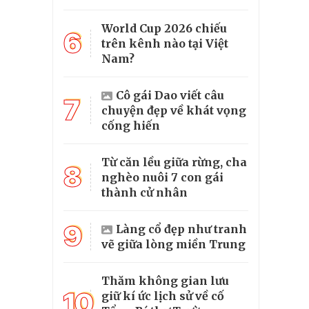
World Cup 2026 chiếu
6
trên kênh nào tại Việt
Nam?
Cô gái Dao viết câu
7
chuyện đẹp về khát vọng
cống hiến
Từ căn lều giữa rừng, cha
8
nghèo nuôi 7 con gái
thành cử nhân
9
Làng cổ đẹp như tranh
vẽ giữa lòng miền Trung
Thăm không gian lưu
10
giữ kí ức lịch sử về cố