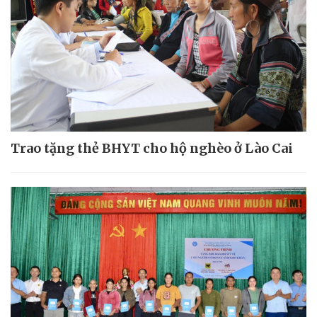
Trao tặng thẻ BHYT cho hộ nghèo ở Lào Cai