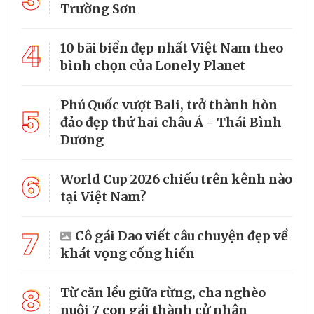
Trường Sơn
4
10 bãi biển đẹp nhất Việt Nam theo
bình chọn của Lonely Planet
Phú Quốc vượt Bali, trở thành hòn
5
đảo đẹp thứ hai châu Á - Thái Bình
Dương
6
World Cup 2026 chiếu trên kênh nào
tại Việt Nam?
7
Cô gái Dao viết câu chuyện đẹp về
khát vọng cống hiến
8
Từ căn lều giữa rừng, cha nghèo
nuôi 7 con gái thành cử nhân