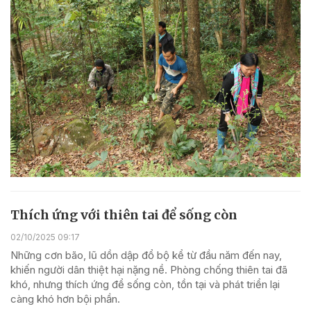
Thích ứng với thiên tai để sống còn
02/10/2025 09:17
Những cơn bão, lũ dồn dập đổ bộ kể từ đầu năm đến nay,
khiến người dân thiệt hại nặng nề. Phòng chống thiên tai đã
khó, nhưng thích ứng để sống còn, tồn tại và phát triển lại
càng khó hơn bội phần.