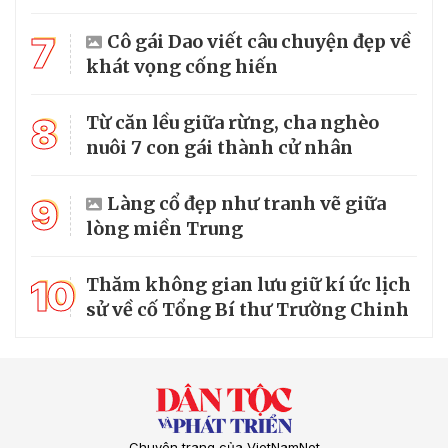
7
Cô gái Dao viết câu chuyện đẹp về
khát vọng cống hiến
8
Từ căn lều giữa rừng, cha nghèo
nuôi 7 con gái thành cử nhân
9
Làng cổ đẹp như tranh vẽ giữa
lòng miền Trung
10
Thăm không gian lưu giữ kí ức lịch
sử về cố Tổng Bí thư Trường Chinh
Chuyên trang của VietNamNet