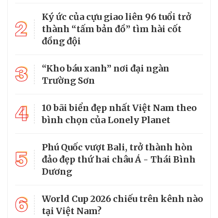
Ký ức của cựu giao liên 96 tuổi trở
2
thành “tấm bản đồ” tìm hài cốt
đồng đội
3
“Kho báu xanh” nơi đại ngàn
Trường Sơn
4
10 bãi biển đẹp nhất Việt Nam theo
bình chọn của Lonely Planet
Phú Quốc vượt Bali, trở thành hòn
5
đảo đẹp thứ hai châu Á - Thái Bình
Dương
6
World Cup 2026 chiếu trên kênh nào
tại Việt Nam?