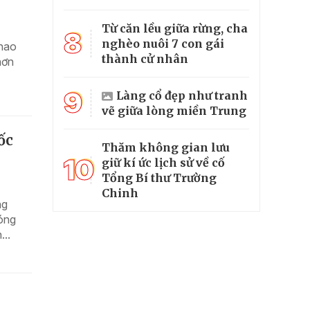
Từ căn lều giữa rừng, cha
8
nghèo nuôi 7 con gái
thao
thành cử nhân
hơn
9
Làng cổ đẹp như tranh
vẽ giữa lòng miền Trung
ốc
Thăm không gian lưu
10
giữ kí ức lịch sử về cố
Tổng Bí thư Trường
Chinh
ng
hóng
..