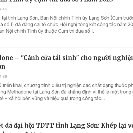
4:46
 tại tỉnh Lạng Sơn, Ban Nội chính Tỉnh ủy Lạng Sơn (Cụm trưở
a số I) đã đăng cai tổ chức Hội nghị tổng kết công tác năm 2
n Nội chính Tỉnh ủy thuộc Cụm thi đua số I.
ne – "Cánh cửa tái sinh" cho người nghiện
ơn
4:39
 triển khai, chương trình điều trị nghiện các chất dạng thuốc p
ng Methadone tại Lạng Sơn đã khẳng định vị thế là một trong
tế – xã hội bền vững và hiệu quả trong công tác...
ệt dã đại hội TDTT tỉnh Lạng Sơn: Khép lại v