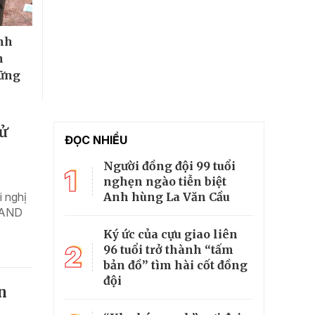
nh
n
vững
xử
ĐỌC NHIỀU
Người đồng đội 99 tuổi
1
nghẹn ngào tiễn biệt
Anh hùng La Văn Cầu
 nghị
 TAND
Ký ức của cựu giao liên
2
96 tuổi trở thành “tấm
bản đồ” tìm hài cốt đồng
đội
n