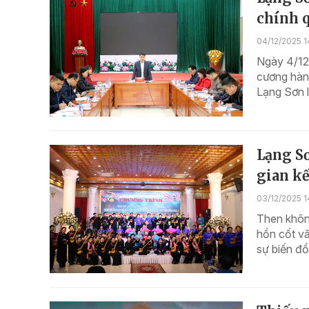
chính q
04/12/2025 1
Ngày 4/12,
cương hành
Lạng Sơn l
Lạng Sơ
gian kế
03/12/2025 1
Then không
hồn cốt vă
sự biến đổ