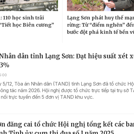
 110 học sinh trải
Lạng Sơn phát huy thế mạ
Tiết học Biên cương”
rừng: Từ “điểm nghẽn” đế
bước đột phá kinh tế bền 
Nhân dân tỉnh Lạng Sơn: Đạt hiệu suất xét 
,3%
5:00
y 5/12, Tòa án Nhân dân (TAND) tỉnh Lạng Sơn đã tổ chức Hội
 công tác năm 2026. Hội nghị được tổ chức trực tiếp tại trụ sở
t nối trực tuyến đến 5 đơn vị TAND khu vực.
n đăng cai tổ chức Hội nghị tổng kết các ba
nh Tỉnh ủy cụm thi đua số I năm 2025