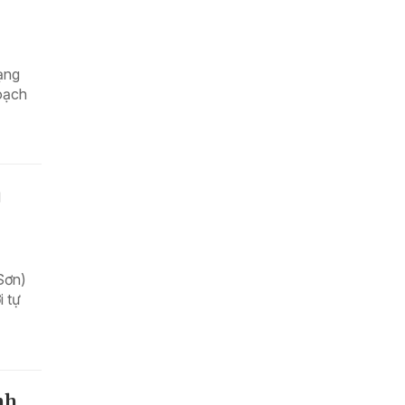
ạng
hoạch
u
Sơn)
i tự
nh