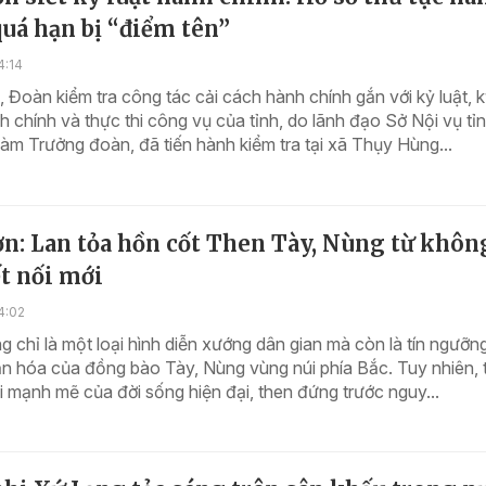
uá hạn bị “điểm tên”
4:14
 Đoàn kiểm tra công tác cải cách hành chính gắn với kỷ luật, 
 chính và thực thi công vụ của tỉnh, do lãnh đạo Sở Nội vụ tỉ
àm Trưởng đoàn, đã tiến hành kiểm tra tại xã Thụy Hùng...
n: Lan tỏa hồn cốt Then Tày, Nùng từ khôn
t nối mới
4:02
 chỉ là một loại hình diễn xướng dân gian mà còn là tín ngưỡn
n hóa của đồng bào Tày, Nùng vùng núi phía Bắc. Tuy nhiên, 
i mạnh mẽ của đời sống hiện đại, then đứng trước nguy...