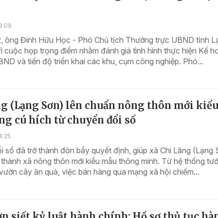
8:09
2, ông Đinh Hữu Học - Phó Chủ tịch Thường trực UBND tỉnh L
rì cuộc họp trọng điểm nhằm đánh giá tình hình thực hiện Kế 
D và tiến độ triển khai các khu, cụm công nghiệp. Phó...
ng (Lạng Sơn) lên chuẩn nông thôn mới kiể
g cú hích từ chuyển đổi số
4:25
 số đã trở thành đòn bẩy quyết định, giúp xã Chi Lăng (Lạng 
thành xã nông thôn mới kiểu mẫu thông minh. Từ hệ thống tướ
vườn cây ăn quả, việc bán hàng qua mạng xã hội chiếm...
n siết kỷ luật hành chính: Hồ sơ thủ tục hà