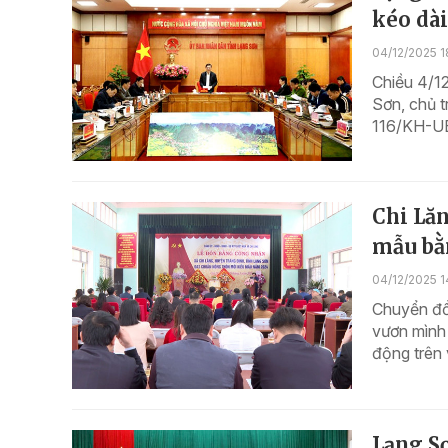
kéo dài
04/12/2025 1
Chiều 4/1
Sơn, chủ t
116/KH-UBN
Chi Lă
mẫu bằn
04/12/2025 1
Chuyển đổi
vươn mình 
động trên 
Lạng Sơ