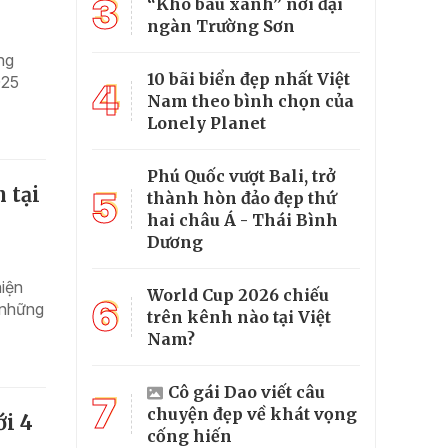
3
“Kho báu xanh” nơi đại
ngàn Trường Sơn
ng
10 bãi biển đẹp nhất Việt
025
4
Nam theo bình chọn của
Lonely Planet
Phú Quốc vượt Bali, trở
 tại
5
thành hòn đảo đẹp thứ
hai châu Á - Thái Bình
Dương
hiện
World Cup 2026 chiếu
6
 những
trên kênh nào tại Việt
Nam?
Cô gái Dao viết câu
7
chuyện đẹp về khát vọng
ới 4
cống hiến