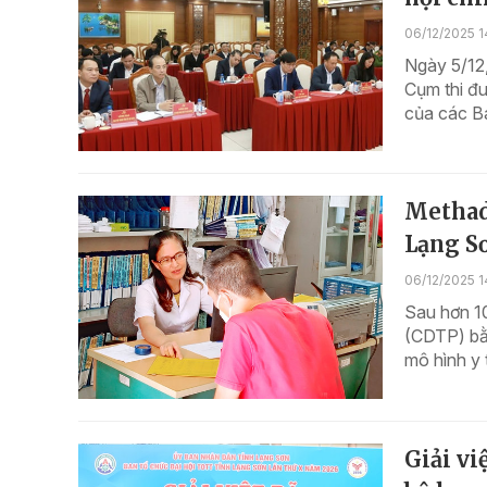
06/12/2025 1
Ngày 5/12,
Cụm thi đu
của các Ba
Methado
Lạng S
06/12/2025 1
Sau hơn 10
(CDTP) bằ
mô hình y 
Giải vi