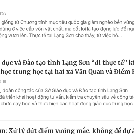
4:53
 giống từ Chương trình mục tiêu quốc gia giảm nghèo bền vữn
dừng ở việc cấp vốn vật chất, mà cốt lõi là tạo động lực để ng
ng vươn lên. Thực tế tại Lạng Sơn cho thấy, từ việc hỗ...
 dục và Đào tạo tỉnh Lạng Sơn “đi thực tế” 
 học trung học tại hai xã Văn Quan và Điềm
9:19
, đoàn công tác của Sở Giáo dục và Đào tạo tỉnh Lạng Sơn
 triển khai hoạt động tư vấn, kiểm tra chuyên sâu về công tá
ổ chức dạy học và thực hiện các hoạt động giáo dục trung học t
n: Xử lý dứt điểm vướng mắc, không để dự 