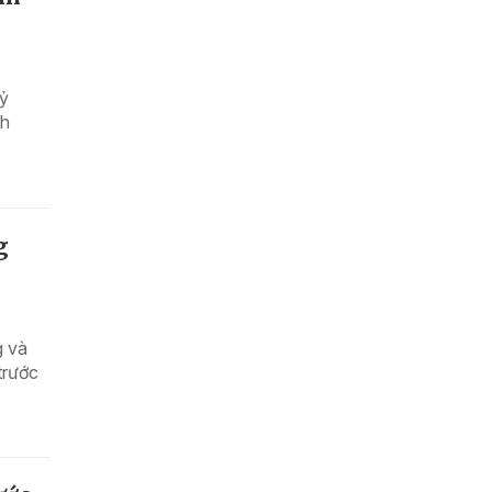
kỷ
nh
g
g và
trước