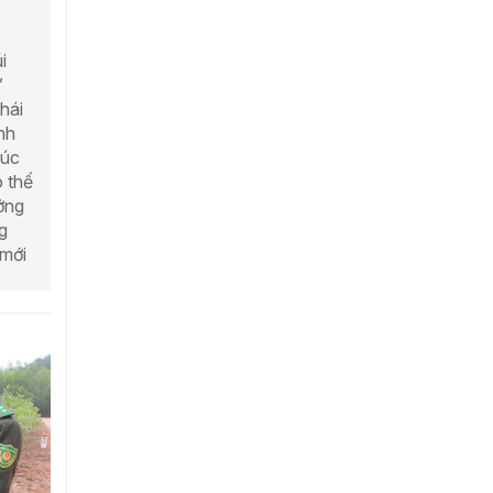
i
”
hái
nh
húc
o thế
ởng
g
 mới