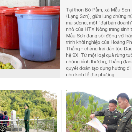
Tại thôn Bó Pằm, xã Mẫu Sơn
(Lạng Sơn), giữa lưng chừng nú
mù sương, một “đại bản doanh
nhỏ của HTX Nông trang sinh t
Mẫu Sơn đang sôi động với hà
trình khởi nghiệp của Hoàng P
Thắng - chàng trai dân tộc Da
hệ 9X. Từ một loại quả rừng tư
chừng bình thường, Thắng đan
quyết đoán tạo dựng hướng đi
cho kinh tế địa phương.