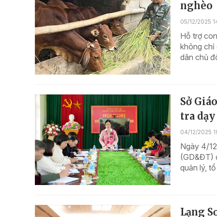
nghèo
05/12/2025 1
Hỗ trợ con
không chỉ 
dân chủ độ
Sở Giáo
tra dạy
04/12/2025 1
Ngày 4/12
(GD&ĐT) đã
quản lý, t
Lạng Sơ