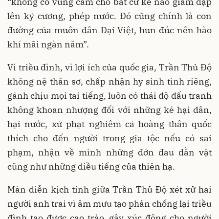
“không có vùng cấm cho bất cứ kẻ nào giẫm đạp
lên kỷ cương, phép nước. Đó cũng chính là con
đường của muôn dân Đại Việt, hun đúc nên hào
khí mãi ngàn năm”.
Vì triều đình, vì lợi ích của quốc gia, Trần Thủ Độ
không nệ thân sơ, chấp nhận hy sinh tình riêng,
gánh chịu mọi tai tiếng, luôn có thái độ đấu tranh
không khoan nhượng đối với những kẻ hại dân,
hại nước, xử phạt nghiêm cả hoàng thân quốc
thích cho đến người trong gia tộc nếu có sai
phạm, nhận về mình những đớn đau dằn vặt
cũng như những điều tiếng của thiên hạ.
Màn diễn kịch tính giữa Trần Thủ Độ xét xử hai
người anh trai vì âm mưu tạo phản chống lại triều
đình tạo được cao trào, gây xúc động cho người