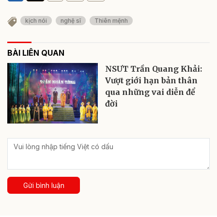
kịch nói
nghệ sĩ
Thiên mệnh
BÀI LIÊN QUAN
NSƯT Trần Quang Khải:
Vượt giới hạn bản thân
qua những vai diễn để
đời
Gửi bình luận