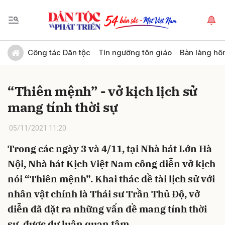
Gửi bình luận
Công tác Dân tộc
Tín ngưỡng tôn giáo
Bản làng hô
“Thiên mệnh” - vở kịch lịch sử
mang tính thời sự
05/11/2021 11:20
Trong các ngày 3 và 4/11, tại Nhà hát Lớn Hà
Hủy
Gửi
Nội, Nhà hát Kịch Việt Nam công diễn vở kịch
nói “Thiên mệnh”. Khai thác đề tài lịch sử với
nhân vật chính là Thái sư Trần Thủ Độ, vở
diễn đã đặt ra những vấn đề mang tính thời
sự, được dư luận quan tâm.