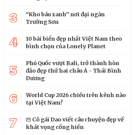
3
“Kho báu xanh” nơi đại ngàn
Trường Sơn
4
10 bãi biển đẹp nhất Việt Nam theo
bình chọn của Lonely Planet
Phú Quốc vượt Bali, trở thành hòn
5
đảo đẹp thứ hai châu Á - Thái Bình
Dương
6
World Cup 2026 chiếu trên kênh nào
tại Việt Nam?
7
Cô gái Dao viết câu chuyện đẹp về
khát vọng cống hiến