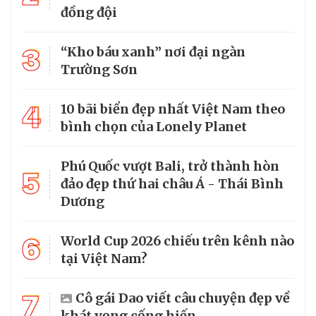
đồng đội
3
“Kho báu xanh” nơi đại ngàn
Trường Sơn
4
10 bãi biển đẹp nhất Việt Nam theo
bình chọn của Lonely Planet
Phú Quốc vượt Bali, trở thành hòn
5
đảo đẹp thứ hai châu Á - Thái Bình
Dương
6
World Cup 2026 chiếu trên kênh nào
tại Việt Nam?
7
Cô gái Dao viết câu chuyện đẹp về
khát vọng cống hiến