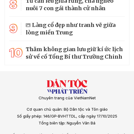
8
Từ căn lều giữa rừng, cha nghèo
nuôi 7 con gái thành cử nhân
9
Làng cổ đẹp như tranh vẽ giữa
lòng miền Trung
10
Thăm không gian lưu giữ kí ức lịch
sử về cố Tổng Bí thư Trường Chinh
Chuyên trang của VietNamNet
Cơ quan chủ quản: Bộ Dân tộc và Tôn giáo
Số giấy phép: 146/GP-BVHTTDL, cấp ngày 17/10/2025
Tổng biên tập: Nguyễn Văn Bá