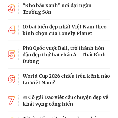
3
“Kho báu xanh” nơi đại ngàn
Trường Sơn
4
10 bãi biển đẹp nhất Việt Nam theo
bình chọn của Lonely Planet
Phú Quốc vượt Bali, trở thành hòn
5
đảo đẹp thứ hai châu Á - Thái Bình
Dương
6
World Cup 2026 chiếu trên kênh nào
tại Việt Nam?
7
Cô gái Dao viết câu chuyện đẹp về
khát vọng cống hiến