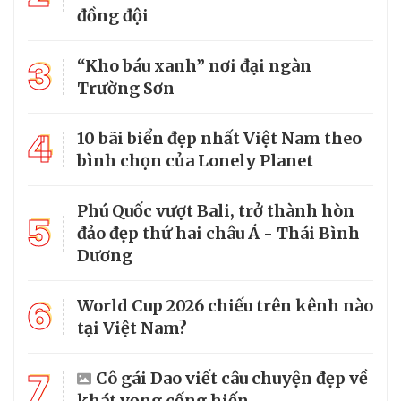
đồng đội
3
“Kho báu xanh” nơi đại ngàn
Trường Sơn
4
10 bãi biển đẹp nhất Việt Nam theo
bình chọn của Lonely Planet
Phú Quốc vượt Bali, trở thành hòn
5
đảo đẹp thứ hai châu Á - Thái Bình
Dương
6
World Cup 2026 chiếu trên kênh nào
tại Việt Nam?
7
Cô gái Dao viết câu chuyện đẹp về
khát vọng cống hiến