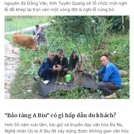
nguyên đá Đồng Văn, tỉnh Tuyên Quang sẽ tổ chức một nghi
lễ để khép lại trọn vẹn một vòng đời là nghi lễ cúng bò
“Bảo tàng A Biu” có gì hấp dẫn du khách?
Hơn 50 năm sưu tầm, lưu giữ và truyền dạy văn hóa Ba Na,
Nghệ nhân Ưu tú A Biu đã xây dựng được không gian văn hóa