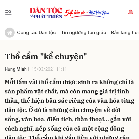
Gửi bình luận
Công tác Dân tộc
Tín ngưỡng tôn giáo
Bản làng hô
Thổ cẩm "kể chuyện"
Hồng Minh
15/03/2021 11:11
Mỗi tấm vải thổ cẩm được sinh ra không chỉ là
sản phẩm vật chất, mà còn mang giá trị tinh
Hủy
Gửi
thần, thể hiện bản sắc riêng của văn hóa từng
dân tộc. Ở đó là những câu chuyện về đời
sống, văn hóa, điển tích, thần thoại… gắn với
cách nghĩ, nếp sống của cả một cộng đồng
dân tộc. Thổ cẩm khi gắn liền với những câu