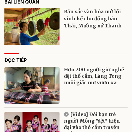
BÀI LIÊN QUAN
Bản sắc văn hóa mở lối
sinh kế cho đồng bào
Thái, Mường xứ Thanh
ĐỌC TIẾP
Hơn 200 người giữ nghề
dệt thổ cẩm, Làng Teng
nuôi giấc mơ vươn xa
[Video] Đôi bạn trẻ
người Mông "dệt" hiện
đại vào thổ cẩm truyền