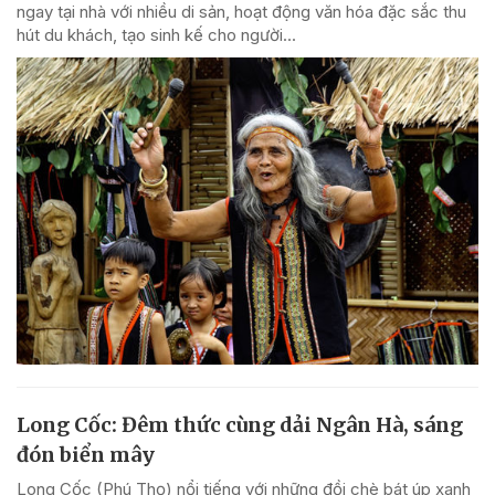
ngay tại nhà với nhiều di sản, hoạt động văn hóa đặc sắc thu
hút du khách, tạo sinh kế cho người...
Long Cốc: Đêm thức cùng dải Ngân Hà, sáng
đón biển mây
Long Cốc (Phú Thọ) nổi tiếng với những đồi chè bát úp xanh