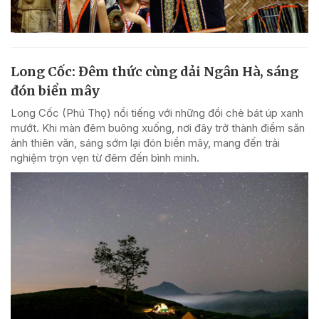
Long Cốc: Đêm thức cùng dải Ngân Hà, sáng
đón biển mây
Long Cốc (Phú Thọ) nổi tiếng với những đồi chè bát úp xanh
mướt. Khi màn đêm buông xuống, nơi đây trở thành điểm săn
ảnh thiên văn, sáng sớm lại đón biển mây, mang đến trải
nghiệm trọn vẹn từ đêm đến bình minh.