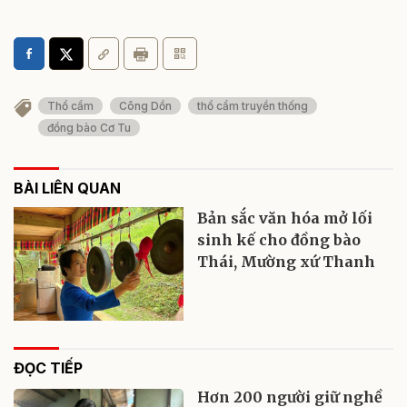
Thổ cẩm
Công Dồn
thổ cẩm truyền thống
đồng bào Cơ Tu
BÀI LIÊN QUAN
Bản sắc văn hóa mở lối
sinh kế cho đồng bào
Thái, Mường xứ Thanh
ĐỌC TIẾP
Hơn 200 người giữ nghề