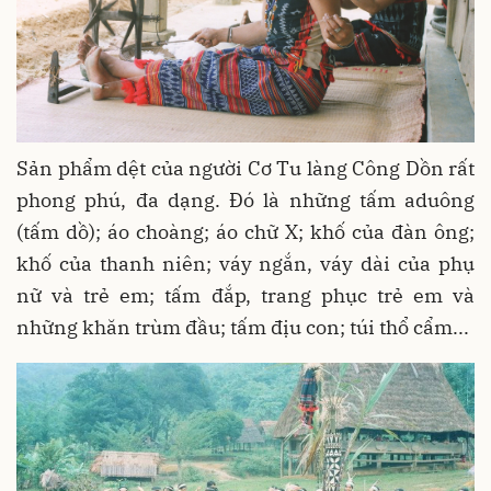
Sản phẩm dệt của người Cơ Tu làng Công Dồn rất
phong phú, đa dạng. Đó là những tấm aduông
(tấm dồ); áo choàng; áo chữ X; khố của đàn ông;
khố của thanh niên; váy ngắn, váy dài của phụ
nữ và trẻ em; tấm đắp, trang phục trẻ em và
những khăn trùm đầu; tấm địu con; túi thổ cẩm...