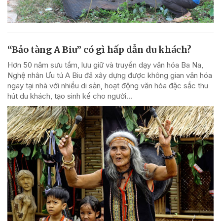
“Bảo tàng A Biu” có gì hấp dẫn du khách?
Hơn 50 năm sưu tầm, lưu giữ và truyền dạy văn hóa Ba Na,
Nghệ nhân Ưu tú A Biu đã xây dựng được không gian văn hóa
ngay tại nhà với nhiều di sản, hoạt động văn hóa đặc sắc thu
hút du khách, tạo sinh kế cho người...