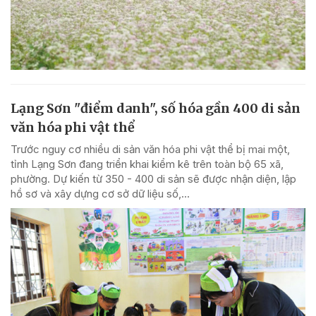
Lạng Sơn "điểm danh", số hóa gần 400 di sản
văn hóa phi vật thể
Trước nguy cơ nhiều di sản văn hóa phi vật thể bị mai một,
tỉnh Lạng Sơn đang triển khai kiểm kê trên toàn bộ 65 xã,
phường. Dự kiến từ 350 - 400 di sản sẽ được nhận diện, lập
hồ sơ và xây dựng cơ sở dữ liệu số,...