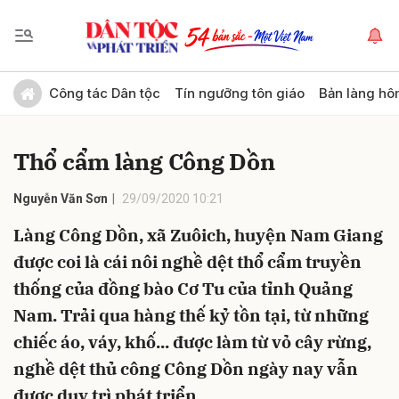
Gửi bình luận
Công tác Dân tộc
Tín ngưỡng tôn giáo
Bản làng hô
Thổ cẩm làng Công Dồn
Nguyễn Văn Sơn
29/09/2020 10:21
Làng Công Dồn, xã Zuôich, huyện Nam Giang
được coi là cái nôi nghề dệt thổ cẩm truyền
Hủy
Gửi
thống của đồng bào Cơ Tu của tỉnh Quảng
Nam. Trải qua hàng thế kỷ tồn tại, từ những
chiếc áo, váy, khố... được làm từ vỏ cây rừng,
nghề dệt thủ công Công Dồn ngày nay vẫn
được duy trì phát triển.