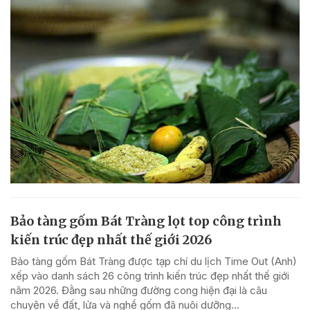
Bảo tàng gốm Bát Tràng lọt top công trình
kiến trúc đẹp nhất thế giới 2026
Bảo tàng gốm Bát Tràng được tạp chí du lịch Time Out (Anh)
xếp vào danh sách 26 công trình kiến trúc đẹp nhất thế giới
năm 2026. Đằng sau những đường cong hiện đại là câu
chuyện về đất, lửa và nghề gốm đã nuôi dưỡng...