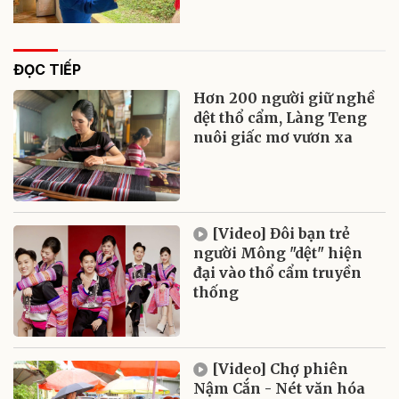
ĐỌC TIẾP
Hơn 200 người giữ nghề
dệt thổ cẩm, Làng Teng
nuôi giấc mơ vươn xa
[Video] Đôi bạn trẻ
người Mông "dệt" hiện
đại vào thổ cẩm truyền
thống
[Video] Chợ phiên
Nậm Cắn - Nét văn hóa