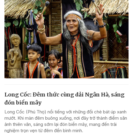
Long Cốc: Đêm thức cùng dải Ngân Hà, sáng
đón biển mây
Long Cốc (Phú Thọ) nổi tiếng với những đồi chè bát úp xanh
mướt. Khi màn đêm buông xuống, nơi đây trở thành điểm săn
ảnh thiên văn, sáng sớm lại đón biển mây, mang đến trải
nghiệm trọn vẹn từ đêm đến bình minh.