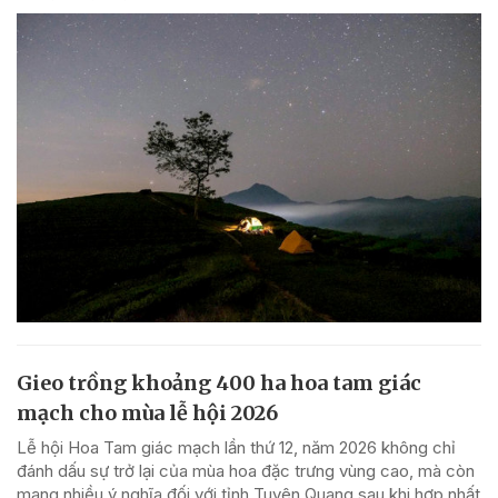
Gieo trồng khoảng 400 ha hoa tam giác
mạch cho mùa lễ hội 2026
Lễ hội Hoa Tam giác mạch lần thứ 12, năm 2026 không chỉ
đánh dấu sự trở lại của mùa hoa đặc trưng vùng cao, mà còn
mang nhiều ý nghĩa đối với tỉnh Tuyên Quang sau khi hợp nhất