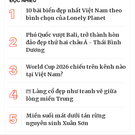
ĐỌC NHIỀU
1
10 bãi biển đẹp nhất Việt Nam theo
bình chọn của Lonely Planet
Phú Quốc vượt Bali, trở thành hòn
2
đảo đẹp thứ hai châu Á - Thái Bình
Dương
3
World Cup 2026 chiếu trên kênh nào
tại Việt Nam?
4
Làng cổ đẹp như tranh vẽ giữa
lòng miền Trung
5
Miền suối mát dưới tán rừng
nguyên sinh Xuân Sơn