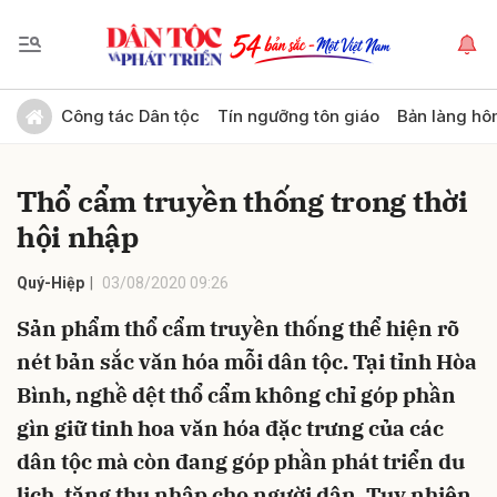
Gửi bình luận
Công tác Dân tộc
Tín ngưỡng tôn giáo
Bản làng hô
Thổ cẩm truyền thống trong thời
hội nhập
Quý-Hiệp
03/08/2020 09:26
Sản phẩm thổ cẩm truyền thống thể hiện rõ
Hủy
Gửi
nét bản sắc văn hóa mỗi dân tộc. Tại tỉnh Hòa
Bình, nghề dệt thổ cẩm không chỉ góp phần
gìn giữ tinh hoa văn hóa đặc trưng của các
dân tộc mà còn đang góp phần phát triển du
lịch, tăng thu nhập cho người dân. Tuy nhiên,