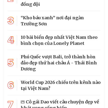
đồng đội
3
“Kho báu xanh” nơi đại ngàn
Trường Sơn
4
10 bãi biển đẹp nhất Việt Nam theo
bình chọn của Lonely Planet
Phú Quốc vượt Bali, trở thành hòn
5
đảo đẹp thứ hai châu Á - Thái Bình
Dương
6
World Cup 2026 chiếu trên kênh nào
tại Việt Nam?
7
Cô gái Dao viết câu chuyện đẹp về
khát vọng cống hiến