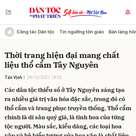
Gửi bình luận
Công tác Dân tộc
Tín ngưỡng tôn giáo
Bản làng hô
Thời trang hiện đại mang chất
liệu thổ cẩm Tây Nguyên
Tấn Vịnh
24/12/2021 18:52
Các dân tộc thiểu số ở Tây Nguyên sáng tạo
Hủy
Gửi
ra nhiều giá trị văn hóa đặc sắc, trong đó có
thổ cẩm và trang phục truyền thống. Thổ cẩm
chính là di sản quý giá, là tinh hoa của từng
tộc người. Màu sắc, kiểu dáng, các loại hoa
văn và hệ biểu tượng của hoa văn là chất liệu