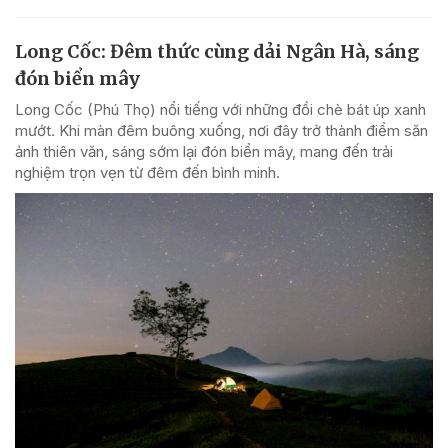
Long Cốc: Đêm thức cùng dải Ngân Hà, sáng
đón biển mây
Long Cốc (Phú Thọ) nổi tiếng với những đồi chè bát úp xanh
mướt. Khi màn đêm buông xuống, nơi đây trở thành điểm săn
ảnh thiên văn, sáng sớm lại đón biển mây, mang đến trải
nghiệm trọn vẹn từ đêm đến bình minh.