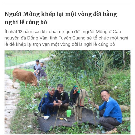
Người Mông khép lại một vòng đời bằng
nghi lễ cúng bò
Ít nhất 12 năm sau khi cha mẹ qua đời, người Mông ở Cao
nguyên đá Đồng Văn, tỉnh Tuyên Quang sẽ tổ chức một nghi
lễ để khép lại trọn vẹn một vòng đời là nghi lễ cúng bò