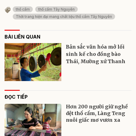
thổ cẩm
thổ cẩm Tây Nguyên
Thời trang hiện đại mang chất liệu thổ cẩm Tây Nguyên
BÀI LIÊN QUAN
Bản sắc văn hóa mở lối
sinh kế cho đồng bào
Thái, Mường xứ Thanh
ĐỌC TIẾP
Hơn 200 người giữ nghề
dệt thổ cẩm, Làng Teng
nuôi giấc mơ vươn xa