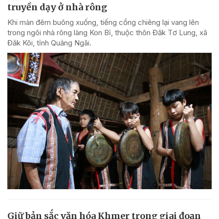
truyền dạy ở nhà rông
Khi màn đêm buông xuống, tiếng cồng chiêng lại vang lên
trong ngôi nhà rông làng Kon Bỉ, thuộc thôn Đăk Tơ Lung, xã
Đăk Kôi, tỉnh Quảng Ngãi.
Giữ bản sắc văn hóa Khmer trong giai đoạn