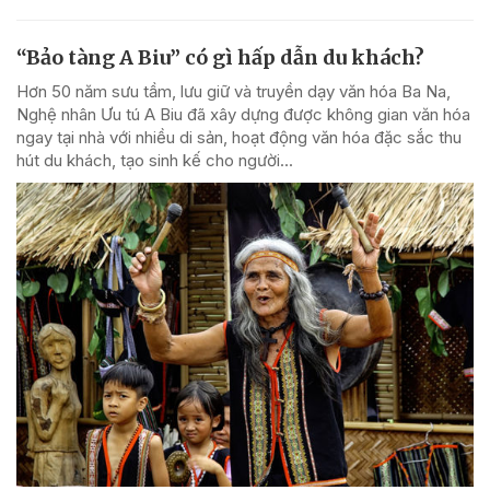
“Bảo tàng A Biu” có gì hấp dẫn du khách?
Hơn 50 năm sưu tầm, lưu giữ và truyền dạy văn hóa Ba Na,
Nghệ nhân Ưu tú A Biu đã xây dựng được không gian văn hóa
ngay tại nhà với nhiều di sản, hoạt động văn hóa đặc sắc thu
hút du khách, tạo sinh kế cho người...