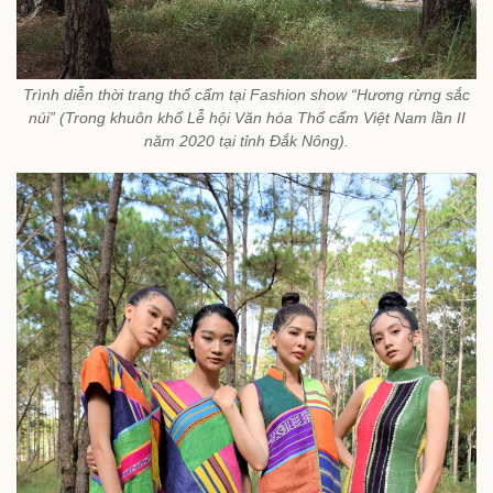
Trình diễn thời trang thổ cẩm tại Fashion show “Hương rừng sắc
núi” (Trong khuôn khổ Lễ hội Văn hóa Thổ cẩm Việt Nam lần II
năm 2020 tại tỉnh Đắk Nông).