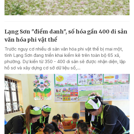
Lạng Sơn "điểm danh", số hóa gần 400 di sản
văn hóa phi vật thể
Trước nguy cơ nhiều di sản văn hóa phi vật thể bị mai một,
tỉnh Lạng Sơn đang triển khai kiểm kê trên toàn bộ 65 xã,
phường. Dự kiến từ 350 - 400 di sản sẽ được nhận diện, lập
hồ sơ và xây dựng cơ sở dữ liệu số,...