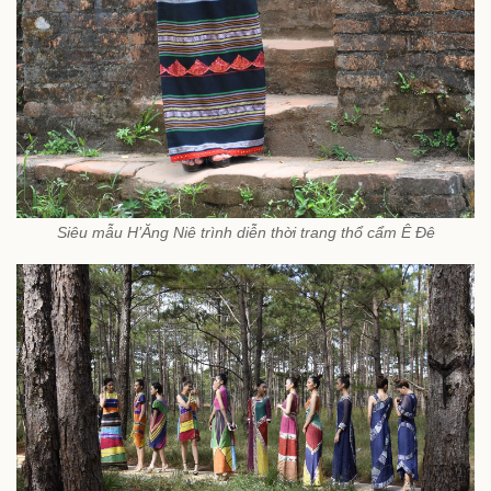
Siêu mẫu H’Ăng Niê trình diễn thời trang thổ cẩm Ê Đê