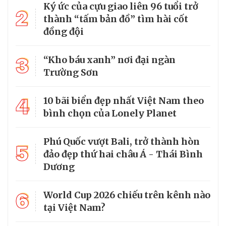
Ký ức của cựu giao liên 96 tuổi trở
2
thành “tấm bản đồ” tìm hài cốt
đồng đội
3
“Kho báu xanh” nơi đại ngàn
Trường Sơn
4
10 bãi biển đẹp nhất Việt Nam theo
bình chọn của Lonely Planet
Phú Quốc vượt Bali, trở thành hòn
5
đảo đẹp thứ hai châu Á - Thái Bình
Dương
6
World Cup 2026 chiếu trên kênh nào
tại Việt Nam?