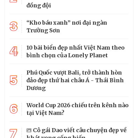
đồng đội
3
“Kho báu xanh” nơi đại ngàn
Trường Sơn
4
10 bãi biển đẹp nhất Việt Nam theo
bình chọn của Lonely Planet
Phú Quốc vượt Bali, trở thành hòn
5
đảo đẹp thứ hai châu Á - Thái Bình
Dương
6
World Cup 2026 chiếu trên kênh nào
tại Việt Nam?
7
Cô gái Dao viết câu chuyện đẹp về
khát vọng cống hiến