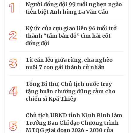
1
Người đồng đội 99 tuổi nghẹn ngào
tiễn biệt Anh hùng La Văn Cầu
Ký ức của cựu giao liên 96 tuổi trở
2
thành “tấm bản đồ” tìm hài cốt
đồng đội
3
Từ căn lều giữa rừng, cha nghèo
nuôi 7 con gái thành cử nhân
Tổng Bí thư, Chủ tịch nước truy
4
tặng huân chương dũng cảm cho
chiến sĩ Kpă Thiêp
Chủ tịch UBND tỉnh Ninh Bình làm
5
Trưởng Ban Chỉ đạo Chương trình
MTQG giai đoạn 2026 - 2030 của