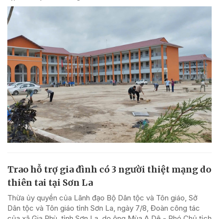
Trao hỗ trợ gia đình có 3 người thiệt mạng do
thiên tai tại Sơn La
Thừa ủy quyền của Lãnh đạo Bộ Dân tộc và Tôn giáo, Sở
Dân tộc và Tôn giáo tỉnh Sơn La, ngày 7/8, Đoàn công tác
của xã Gia Phù, tỉnh Sơn La, do ông Mùa A Dê - Phó Chủ tịch