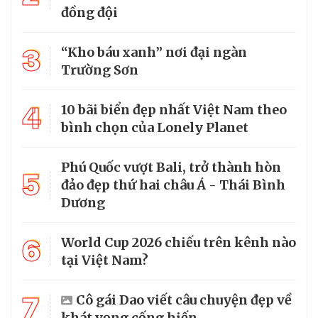
đồng đội
3
“Kho báu xanh” nơi đại ngàn
Trường Sơn
4
10 bãi biển đẹp nhất Việt Nam theo
bình chọn của Lonely Planet
Phú Quốc vượt Bali, trở thành hòn
5
đảo đẹp thứ hai châu Á - Thái Bình
Dương
6
World Cup 2026 chiếu trên kênh nào
tại Việt Nam?
7
Cô gái Dao viết câu chuyện đẹp về
khát vọng cống hiến