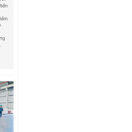
tiến
,
tiềm
ỳ
u
ồng
,