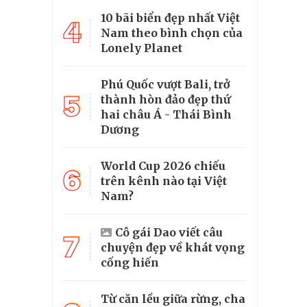
10 bãi biển đẹp nhất Việt
4
Nam theo bình chọn của
Lonely Planet
Phú Quốc vượt Bali, trở
5
thành hòn đảo đẹp thứ
hai châu Á - Thái Bình
Dương
World Cup 2026 chiếu
6
trên kênh nào tại Việt
Nam?
Cô gái Dao viết câu
7
chuyện đẹp về khát vọng
cống hiến
Từ căn lều giữa rừng, cha