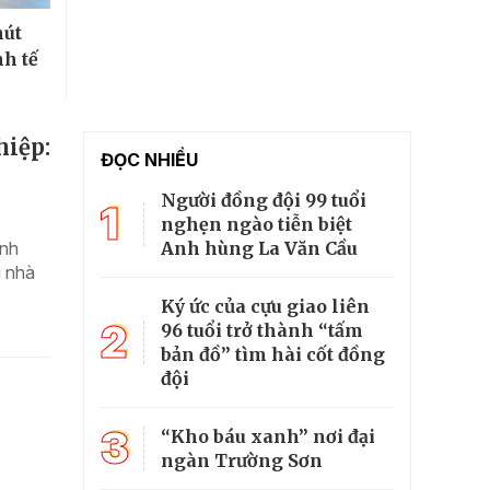
hút
nh tế
hiệp:
ĐỌC NHIỀU
Người đồng đội 99 tuổi
1
nghẹn ngào tiễn biệt
Anh hùng La Văn Cầu
ành
u nhà
Ký ức của cựu giao liên
2
96 tuổi trở thành “tấm
bản đồ” tìm hài cốt đồng
đội
3
“Kho báu xanh” nơi đại
ngàn Trường Sơn