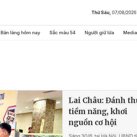
Thứ Sáu,
07/08/2026
Bản làng hôm nay
Sắc màu 54
Người giữ lửa
Media
Lai Châu: Đánh th
tiềm năng, khơi
nguồn cơ hội
Sáng 30/6, tại Hà Nội, UBND t