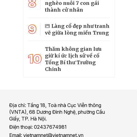
8
nghèo nuôi 7 con gái
thành cử nhân
9
Làng cổ đẹp như tranh
vẽ giữa lòng miền Trung
Thăm không gian lưu
10
giữ kí ức lịch sử về cố
Tổng Bí thư Trường
Chinh
Địa chỉ: Tầng 18, Toà nhà Cục Viễn thông
(VNTA), 68 Dương Đình Nghệ, phường Cầu
Giấy, TP. Hà Nội.
Điện thoại: 02437674981
Email: vietnamnet@vietnamnet.vn