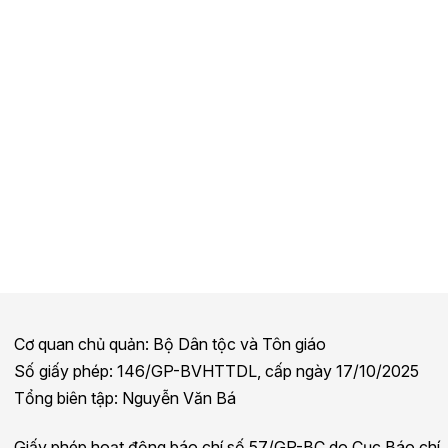
Cơ quan chủ quản: Bộ Dân tộc và Tôn giáo
Số giấy phép: 146/GP-BVHTTDL, cấp ngày 17/10/2025
Tổng biên tập: Nguyễn Văn Bá
Giấy phép hoạt động báo chí số 57/GP-BC do Cục Báo chí,