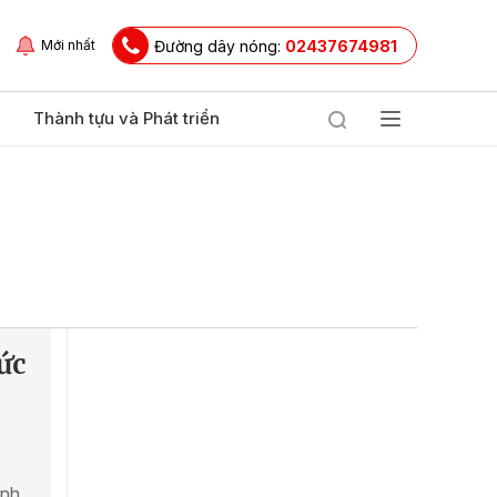
Đường dây nóng:
02437674981
Mới nhất
Thành tựu và Phát triển
ức
ỉnh