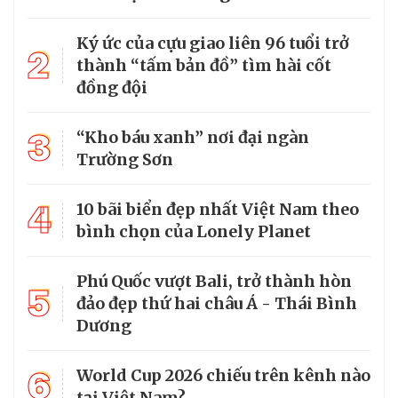
Ký ức của cựu giao liên 96 tuổi trở
2
thành “tấm bản đồ” tìm hài cốt
đồng đội
3
“Kho báu xanh” nơi đại ngàn
Trường Sơn
4
10 bãi biển đẹp nhất Việt Nam theo
bình chọn của Lonely Planet
Phú Quốc vượt Bali, trở thành hòn
5
đảo đẹp thứ hai châu Á - Thái Bình
Dương
6
World Cup 2026 chiếu trên kênh nào
tại Việt Nam?