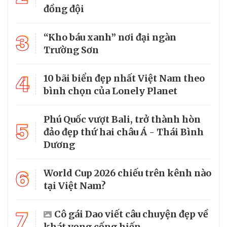
đồng đội
3
“Kho báu xanh” nơi đại ngàn
Trường Sơn
4
10 bãi biển đẹp nhất Việt Nam theo
bình chọn của Lonely Planet
Phú Quốc vượt Bali, trở thành hòn
5
đảo đẹp thứ hai châu Á - Thái Bình
Dương
6
World Cup 2026 chiếu trên kênh nào
tại Việt Nam?
7
Cô gái Dao viết câu chuyện đẹp về
khát vọng cống hiến