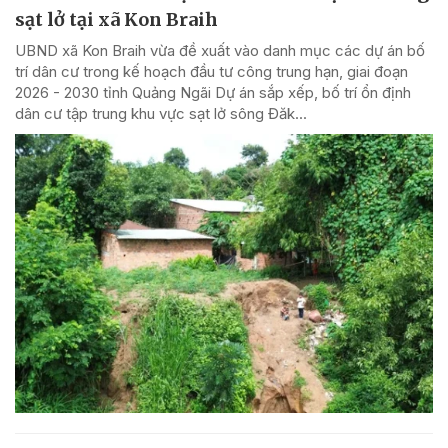
sạt lở tại xã Kon Braih
UBND xã Kon Braih vừa đề xuất vào danh mục các dự án bố
trí dân cư trong kế hoạch đầu tư công trung hạn, giai đoạn
2026 - 2030 tỉnh Quảng Ngãi Dự án sắp xếp, bố trí ổn định
dân cư tập trung khu vực sạt lở sông Đăk...