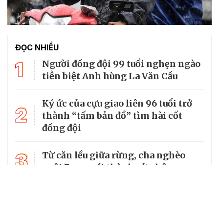
ĐỌC NHIỀU
1
Người đồng đội 99 tuổi nghẹn ngào
tiễn biệt Anh hùng La Văn Cầu
Ký ức của cựu giao liên 96 tuổi trở
2
thành “tấm bản đồ” tìm hài cốt
đồng đội
3
Từ căn lều giữa rừng, cha nghèo
nuôi 7 con gái thành cử nhân
Tổng Bí thư, Chủ tịch nước truy
4
tặng huân chương dũng cảm cho