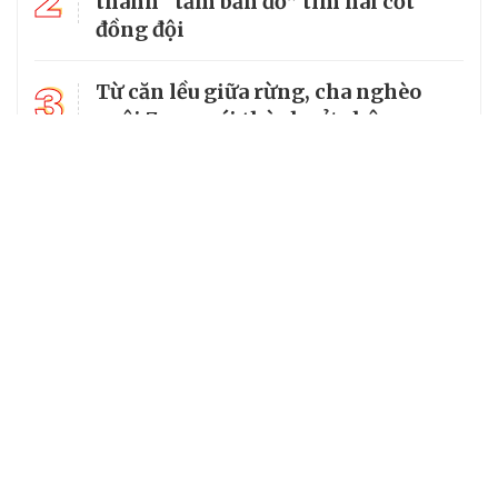
2
thành “tấm bản đồ” tìm hài cốt
đồng đội
3
Từ căn lều giữa rừng, cha nghèo
nuôi 7 con gái thành cử nhân
Tổng Bí thư, Chủ tịch nước truy
4
tặng huân chương dũng cảm cho
chiến sĩ Kpă Thiêp
Chủ tịch UBND tỉnh Ninh Bình làm
5
Trưởng Ban Chỉ đạo Chương trình
MTQG giai đoạn 2026 - 2030 của
tỉnh