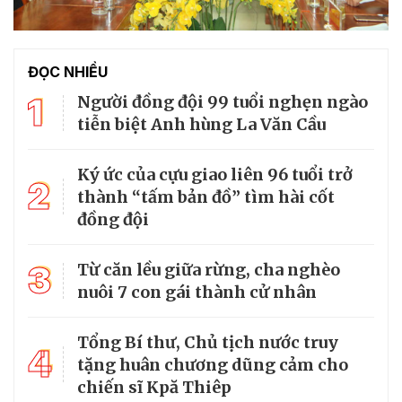
ĐỌC NHIỀU
1
Người đồng đội 99 tuổi nghẹn ngào
tiễn biệt Anh hùng La Văn Cầu
Ký ức của cựu giao liên 96 tuổi trở
2
thành “tấm bản đồ” tìm hài cốt
đồng đội
3
Từ căn lều giữa rừng, cha nghèo
nuôi 7 con gái thành cử nhân
Tổng Bí thư, Chủ tịch nước truy
4
tặng huân chương dũng cảm cho
chiến sĩ Kpă Thiêp