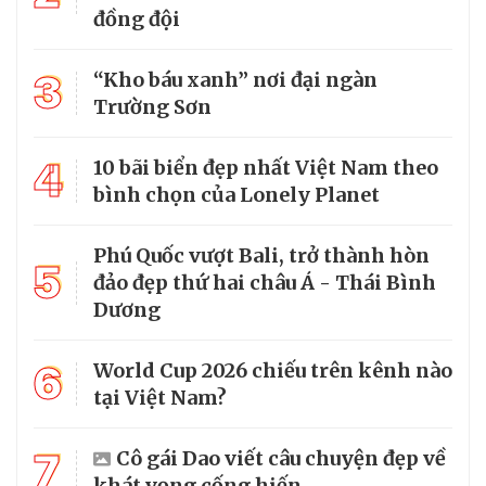
đồng đội
3
“Kho báu xanh” nơi đại ngàn
Trường Sơn
4
10 bãi biển đẹp nhất Việt Nam theo
bình chọn của Lonely Planet
Phú Quốc vượt Bali, trở thành hòn
5
đảo đẹp thứ hai châu Á - Thái Bình
Dương
6
World Cup 2026 chiếu trên kênh nào
tại Việt Nam?
7
Cô gái Dao viết câu chuyện đẹp về
khát vọng cống hiến