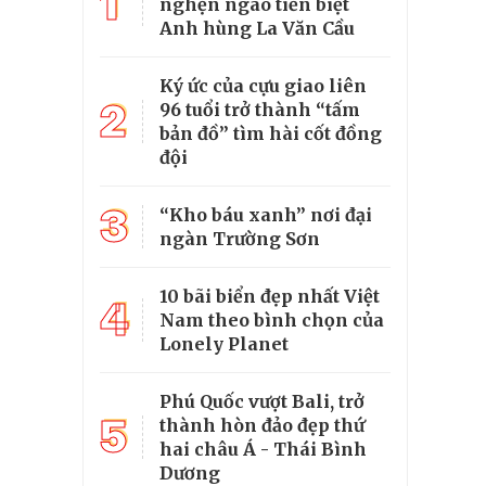
1
nghẹn ngào tiễn biệt
Anh hùng La Văn Cầu
Ký ức của cựu giao liên
2
96 tuổi trở thành “tấm
bản đồ” tìm hài cốt đồng
đội
3
“Kho báu xanh” nơi đại
ngàn Trường Sơn
10 bãi biển đẹp nhất Việt
4
Nam theo bình chọn của
Lonely Planet
Phú Quốc vượt Bali, trở
5
thành hòn đảo đẹp thứ
hai châu Á - Thái Bình
Dương