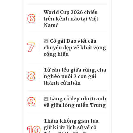
World Cup 2026 chiếu
6
trên kênh nào tại Việt
Nam?
Cô gái Dao viết câu
7
chuyện đẹp về khát vọng
cống hiến
Từ căn lều giữa rừng, cha
8
nghèo nuôi 7 con gái
thành cử nhân
9
Làng cổ đẹp như tranh
vẽ giữa lòng miền Trung
Thăm không gian lưu
10
giữ kí ức lịch sử về cố