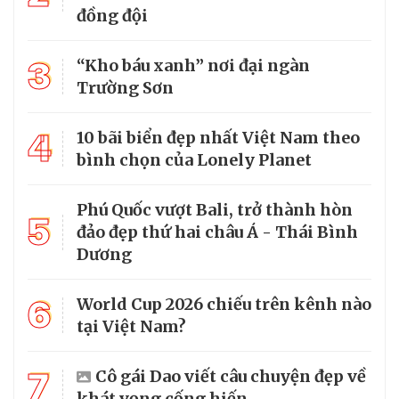
đồng đội
3
“Kho báu xanh” nơi đại ngàn
Trường Sơn
4
10 bãi biển đẹp nhất Việt Nam theo
bình chọn của Lonely Planet
Phú Quốc vượt Bali, trở thành hòn
5
đảo đẹp thứ hai châu Á - Thái Bình
Dương
6
World Cup 2026 chiếu trên kênh nào
tại Việt Nam?
7
Cô gái Dao viết câu chuyện đẹp về
khát vọng cống hiến