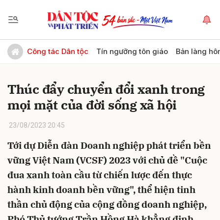
Gửi bình luận
Công tác Dân tộc
Tín ngưỡng tôn giáo
Bản làng hô
Thúc đẩy chuyển đổi xanh trong
mọi mặt của đời sống xã hội
23/08/2023 20:45
Tới dự Diễn đàn Doanh nghiệp phát triển bền
Hủy
Gửi
vững Việt Nam (VCSF) 2023 với chủ đề "Cuộc
đua xanh toàn cầu từ chiến lược đến thực
hành kinh doanh bền vững", thể hiện tinh
thần chủ động của cộng đồng doanh nghiệp,
Phó Thủ tướng Trần Hồng Hà khẳng định