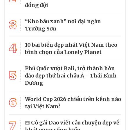
đồng đội
3
“Kho báu xanh” nơi đại ngàn
Trường Sơn
4
10 bãi biển đẹp nhất Việt Nam theo
bình chọn của Lonely Planet
Phú Quốc vượt Bali, trở thành hòn
5
đảo đẹp thứ hai châu Á - Thái Bình
Dương
6
World Cup 2026 chiếu trên kênh nào
tại Việt Nam?
7
Cô gái Dao viết câu chuyện đẹp về
khát vọng cống hiến