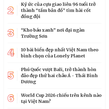
Ký ức của cựu giao liên 96 tuổi trở
2
thành “tấm bản đồ” tìm hài cốt
đồng đội
3
“Kho báu xanh” nơi đại ngàn
Trường Sơn
4
10 bãi biển đẹp nhất Việt Nam theo
bình chọn của Lonely Planet
Phú Quốc vượt Bali, trở thành hòn
5
đảo đẹp thứ hai châu Á - Thái Bình
Dương
6
World Cup 2026 chiếu trên kênh nào
tại Việt Nam?