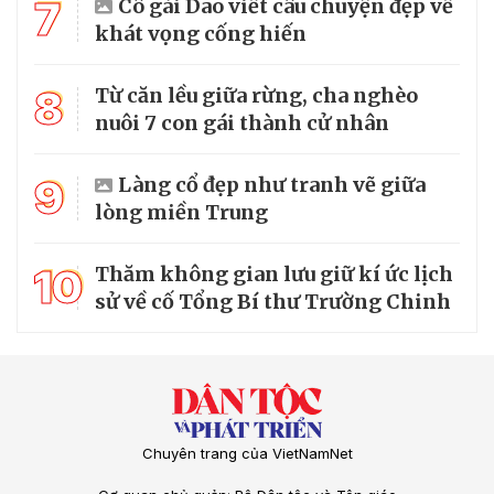
7
Cô gái Dao viết câu chuyện đẹp về
khát vọng cống hiến
8
Từ căn lều giữa rừng, cha nghèo
nuôi 7 con gái thành cử nhân
9
Làng cổ đẹp như tranh vẽ giữa
lòng miền Trung
10
Thăm không gian lưu giữ kí ức lịch
sử về cố Tổng Bí thư Trường Chinh
Chuyên trang của VietNamNet