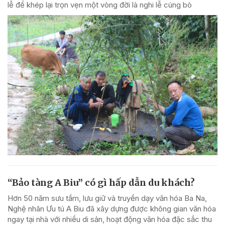
lễ để khép lại trọn vẹn một vòng đời là nghi lễ cúng bò
“Bảo tàng A Biu” có gì hấp dẫn du khách?
Hơn 50 năm sưu tầm, lưu giữ và truyền dạy văn hóa Ba Na,
Nghệ nhân Ưu tú A Biu đã xây dựng được không gian văn hóa
ngay tại nhà với nhiều di sản, hoạt động văn hóa đặc sắc thu