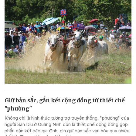
Giữ bản sắc, gắn kết cộng đồng từ thiết chế
"phường"
Không chỉ là hình thức tương trợ truyền thống, "phường" của
người Sán Dìu ở Quảng Ninh còn là thiết chế cộng đồng góp
phần gắn kết các gia đình, gìn giữ bản sắc văn hóa qua nhiều