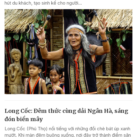
hút du khách, tạo sinh kế cho người...
Long Cốc: Đêm thức cùng dải Ngân Hà, sáng
đón biển mây
Long Cốc (Phú Thọ) nổi tiếng với những đồi chè bát úp xanh
mướt. Khi màn đêm buông xuống, nơi đây trở thành điểm săn