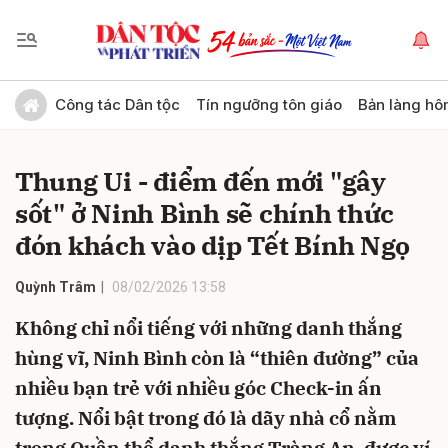
Gửi bình luận
Công tác Dân tộc
Tín ngưỡng tôn giáo
Bản làng hô
Thung Ui - điểm đến mới "gây
sốt" ở Ninh Bình sẽ chính thức
đón khách vào dịp Tết Bính Ngọ
Quỳnh Trâm
08/02/2026 13:58
Hủy
Gửi
Không chỉ nổi tiếng với những danh thắng
hùng vĩ, Ninh Bình còn là “thiên đường” của
nhiều bạn trẻ với nhiều góc Check-in ấn
tượng. Nổi bật trong đó là dãy nhà cổ nằm