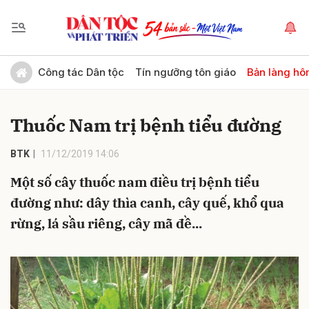
Gửi bình luận
Công tác Dân tộc
Tín ngưỡng tôn giáo
Bản làng hô
Thuốc Nam trị bệnh tiểu đường
BTK
11/12/2019 14:06
Một số cây thuốc nam điều trị bệnh tiểu
đường như: dây thìa canh, cây quế, khổ qua
Hủy
Gửi
rừng, lá sầu riêng, cây mã đề...