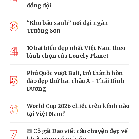
đồng đội
3
“Kho báu xanh” nơi đại ngàn
Trường Sơn
4
10 bãi biển đẹp nhất Việt Nam theo
bình chọn của Lonely Planet
Phú Quốc vượt Bali, trở thành hòn
5
đảo đẹp thứ hai châu Á - Thái Bình
Dương
6
World Cup 2026 chiếu trên kênh nào
tại Việt Nam?
7
Cô gái Dao viết câu chuyện đẹp về
khát vọng cống hiến