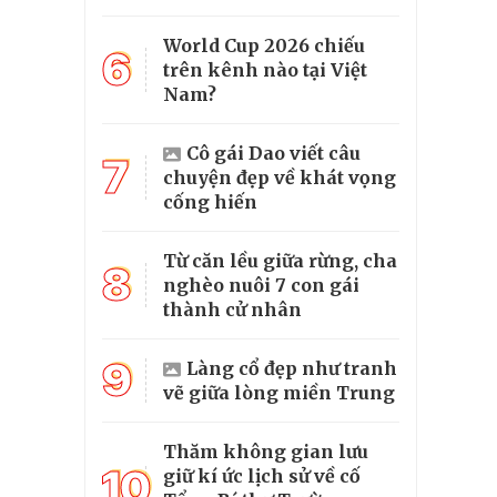
World Cup 2026 chiếu
6
trên kênh nào tại Việt
Nam?
Cô gái Dao viết câu
7
chuyện đẹp về khát vọng
cống hiến
Từ căn lều giữa rừng, cha
8
nghèo nuôi 7 con gái
thành cử nhân
9
Làng cổ đẹp như tranh
vẽ giữa lòng miền Trung
Thăm không gian lưu
10
giữ kí ức lịch sử về cố