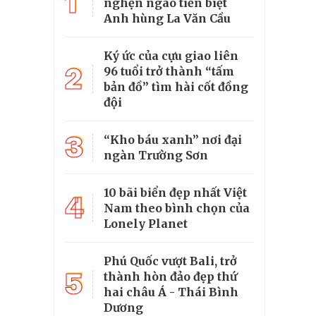
1
nghẹn ngào tiễn biệt
Anh hùng La Văn Cầu
Ký ức của cựu giao liên
2
96 tuổi trở thành “tấm
bản đồ” tìm hài cốt đồng
đội
3
“Kho báu xanh” nơi đại
ngàn Trường Sơn
10 bãi biển đẹp nhất Việt
4
Nam theo bình chọn của
Lonely Planet
Phú Quốc vượt Bali, trở
5
thành hòn đảo đẹp thứ
hai châu Á - Thái Bình
Dương