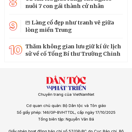
8
nuôi 7 con gái thành cử nhân
9
Làng cổ đẹp như tranh vẽ giữa
lòng miền Trung
10
Thăm không gian lưu giữ kí ức lịch
sử về cố Tổng Bí thư Trường Chinh
Chuyên trang của VietNamNet
Cơ quan chủ quản: Bộ Dân tộc và Tôn giáo
Số giấy phép: 146/GP-BVHTTDL, cấp ngày 17/10/2025
Tổng biên tập: Nguyễn Văn Bá
Giấy phép hoạt động báo chí số 57/GP-BC do Cục Báo chí, Bộ