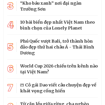
3
“Kho báu xanh” nơi đại ngàn
Trường Sơn
4
10 bãi biển đẹp nhất Việt Nam theo
bình chọn của Lonely Planet
Phú Quốc vượt Bali, trở thành hòn
5
đảo đẹp thứ hai châu Á - Thái Bình
Dương
6
World Cup 2026 chiếu trên kênh nào
tại Việt Nam?
7
Cô gái Dao viết câu chuyện đẹp về
khát vọng cống hiến
Từ căn lều giữa rừng, cha nghèo