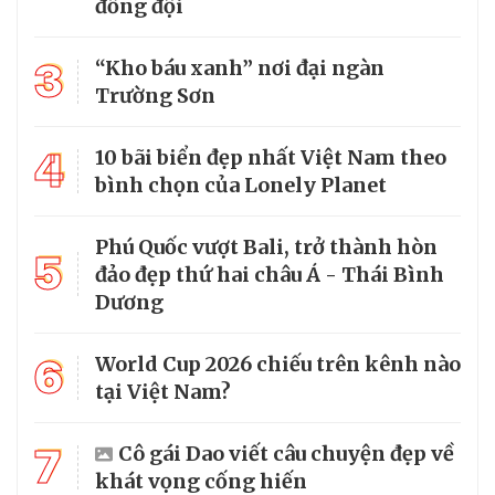
đồng đội
3
“Kho báu xanh” nơi đại ngàn
Trường Sơn
4
10 bãi biển đẹp nhất Việt Nam theo
bình chọn của Lonely Planet
Phú Quốc vượt Bali, trở thành hòn
5
đảo đẹp thứ hai châu Á - Thái Bình
Dương
6
World Cup 2026 chiếu trên kênh nào
tại Việt Nam?
7
Cô gái Dao viết câu chuyện đẹp về
khát vọng cống hiến