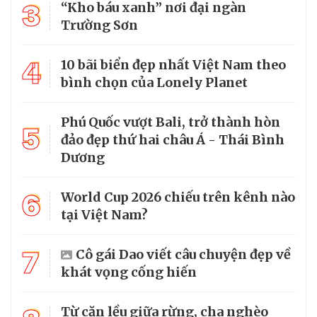
3
“Kho báu xanh” nơi đại ngàn
Trường Sơn
4
10 bãi biển đẹp nhất Việt Nam theo
bình chọn của Lonely Planet
Phú Quốc vượt Bali, trở thành hòn
5
đảo đẹp thứ hai châu Á - Thái Bình
Dương
6
World Cup 2026 chiếu trên kênh nào
tại Việt Nam?
7
Cô gái Dao viết câu chuyện đẹp về
khát vọng cống hiến
Từ căn lều giữa rừng, cha nghèo