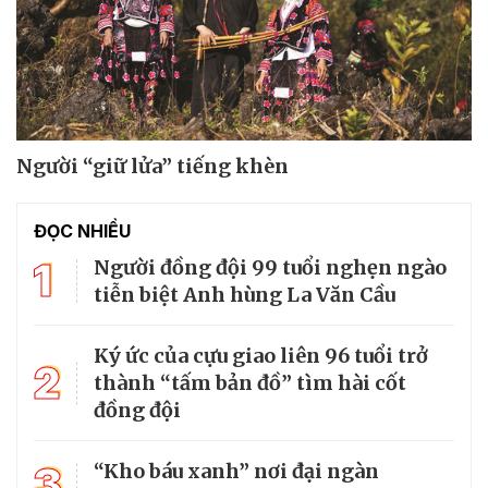
Người “giữ lửa” tiếng khèn
ĐỌC NHIỀU
1
Người đồng đội 99 tuổi nghẹn ngào
tiễn biệt Anh hùng La Văn Cầu
Ký ức của cựu giao liên 96 tuổi trở
2
thành “tấm bản đồ” tìm hài cốt
đồng đội
3
“Kho báu xanh” nơi đại ngàn