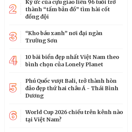
Ký ức của cựu giao liên 96 tuổi trở
2
thành “tấm bản đồ” tìm hài cốt
đồng đội
3
“Kho báu xanh” nơi đại ngàn
Trường Sơn
4
10 bãi biển đẹp nhất Việt Nam theo
bình chọn của Lonely Planet
Phú Quốc vượt Bali, trở thành hòn
5
đảo đẹp thứ hai châu Á - Thái Bình
Dương
6
World Cup 2026 chiếu trên kênh nào
tại Việt Nam?