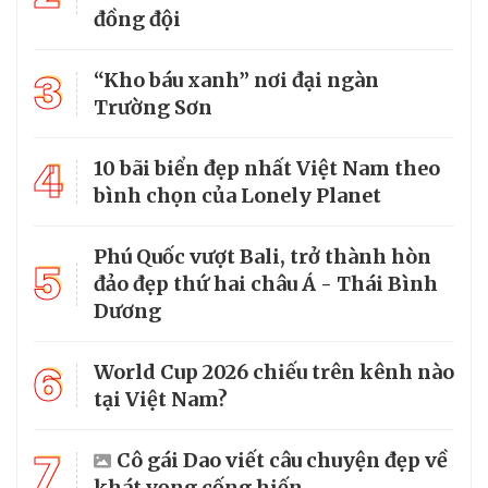
đồng đội
3
“Kho báu xanh” nơi đại ngàn
Trường Sơn
4
10 bãi biển đẹp nhất Việt Nam theo
bình chọn của Lonely Planet
Phú Quốc vượt Bali, trở thành hòn
5
đảo đẹp thứ hai châu Á - Thái Bình
Dương
6
World Cup 2026 chiếu trên kênh nào
tại Việt Nam?
7
Cô gái Dao viết câu chuyện đẹp về
khát vọng cống hiến