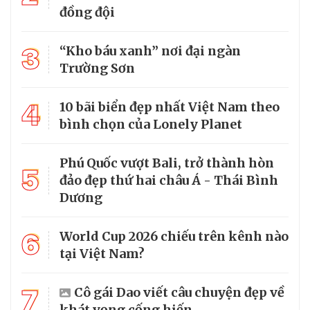
đồng đội
3
“Kho báu xanh” nơi đại ngàn
Trường Sơn
4
10 bãi biển đẹp nhất Việt Nam theo
bình chọn của Lonely Planet
Phú Quốc vượt Bali, trở thành hòn
5
đảo đẹp thứ hai châu Á - Thái Bình
Dương
6
World Cup 2026 chiếu trên kênh nào
tại Việt Nam?
7
Cô gái Dao viết câu chuyện đẹp về
khát vọng cống hiến