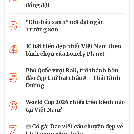
đồng đội
3
“Kho báu xanh” nơi đại ngàn
Trường Sơn
4
10 bãi biển đẹp nhất Việt Nam theo
bình chọn của Lonely Planet
Phú Quốc vượt Bali, trở thành hòn
5
đảo đẹp thứ hai châu Á - Thái Bình
Dương
6
World Cup 2026 chiếu trên kênh nào
tại Việt Nam?
7
Cô gái Dao viết câu chuyện đẹp về
khát vọng cống hiến