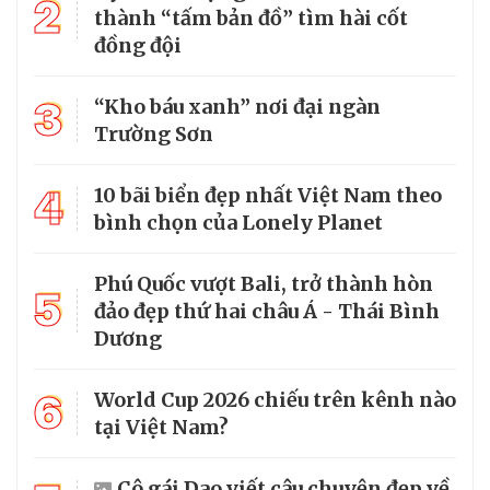
2
thành “tấm bản đồ” tìm hài cốt
đồng đội
3
“Kho báu xanh” nơi đại ngàn
Trường Sơn
4
10 bãi biển đẹp nhất Việt Nam theo
bình chọn của Lonely Planet
Phú Quốc vượt Bali, trở thành hòn
5
đảo đẹp thứ hai châu Á - Thái Bình
Dương
6
World Cup 2026 chiếu trên kênh nào
tại Việt Nam?
Cô gái Dao viết câu chuyện đẹp về