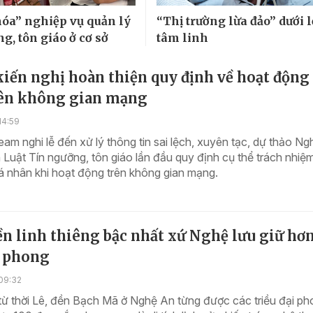
óa” nghiệp vụ quản lý
“Thị trường lừa đảo” dưới 
g, tôn giáo ở cơ sở
tâm linh
iến nghị hoàn thiện quy định về hoạt động
rên không gian mạng
14:59
eam nghi lễ đến xử lý thông tin sai lệch, xuyên tạc, dự thảo Ng
Luật Tín ngưỡng, tôn giáo lần đầu quy định cụ thể trách nhiệ
á nhân khi hoạt động trên không gian mạng.
n linh thiêng bậc nhất xứ Nghệ lưu giữ hơ
c phong
09:32
ừ thời Lê, đền Bạch Mã ở Nghệ An từng được các triều đại p