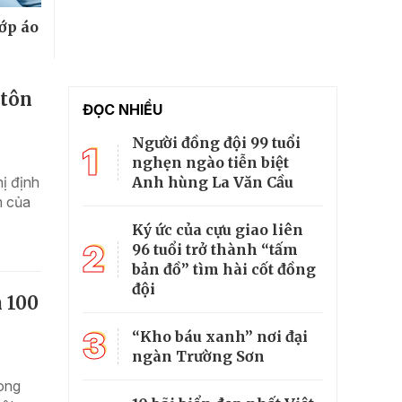
lớp áo
 tôn
ĐỌC NHIỀU
Người đồng đội 99 tuổi
1
nghẹn ngào tiễn biệt
Anh hùng La Văn Cầu
hị định
m của
Ký ức của cựu giao liên
2
96 tuổi trở thành “tấm
bản đồ” tìm hài cốt đồng
đội
n 100
3
“Kho báu xanh” nơi đại
ngàn Trường Sơn
hong