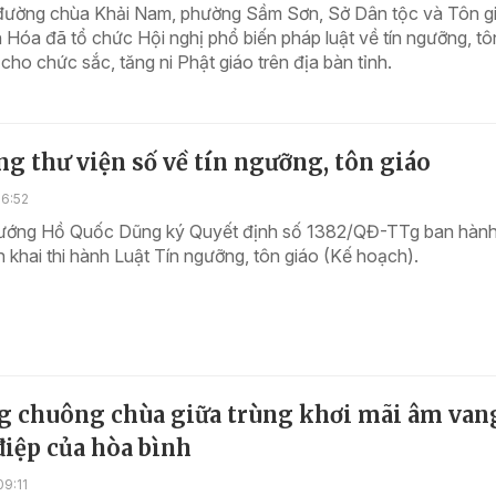
 đường chùa Khải Nam, phường Sầm Sơn, Sở Dân tộc và Tôn g
 Hóa đã tổ chức Hội nghị phổ biến pháp luật về tín ngưỡng, tô
ho chức sắc, tăng ni Phật giáo trên địa bàn tỉnh.
g thư viện số về tín ngưỡng, tôn giáo
16:52
ướng Hồ Quốc Dũng ký Quyết định số 1382/QĐ-TTg ban hàn
n khai thi hành Luật Tín ngưỡng, tôn giáo (Kế hoạch).
ng chuông chùa giữa trùng khơi mãi âm van
iệp của hòa bình
9:11