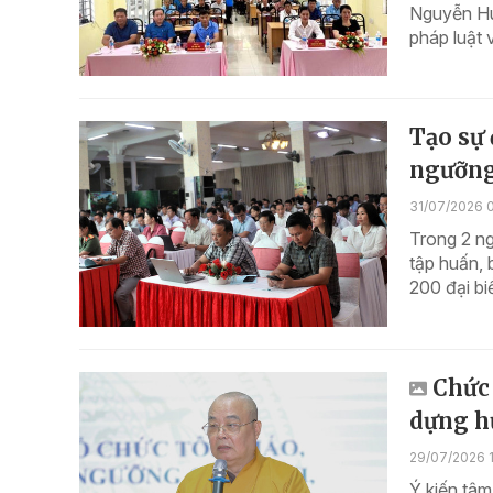
Nguyễn Hu
pháp luật 
Tạo sự 
ngưỡng,
31/07/2026 
Trong 2 ng
tập huấn, 
200 đại bi
Chức 
dựng h
29/07/2026 1
Ý kiến tâm