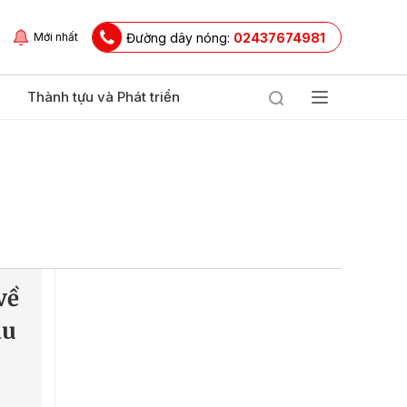
Đường dây nóng:
02437674981
Mới nhất
Thành tựu và Phát triển
về
áu