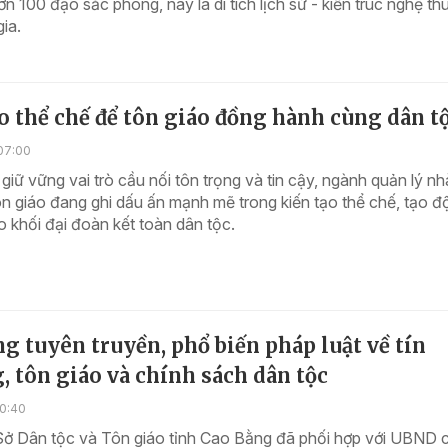
ơn 100 đạo sắc phong, nay là di tích lịch sử - kiến trúc nghệ th
ia.
o thể chế để tôn giáo đồng hành cùng dân t
07:00
giữ vững vai trò cầu nối tôn trọng và tin cậy, ngành quản lý nh
n giáo đang ghi dấu ấn mạnh mẽ trong kiến tạo thể chế, tạo đ
o khối đại đoàn kết toàn dân tộc.
g tuyên truyền, phổ biến pháp luật về tín
 tôn giáo và chính sách dân tộc
10:40
Sở Dân tộc và Tôn giáo tỉnh Cao Bằng đã phối hợp với UBND 