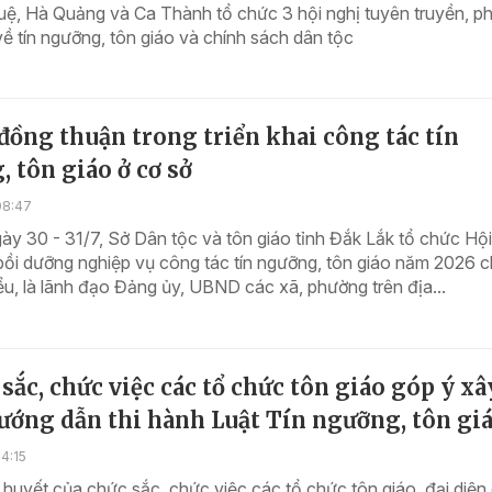
ệ, Hà Quảng và Ca Thành tổ chức 3 hội nghị tuyên truyền, ph
về tín ngưỡng, tôn giáo và chính sách dân tộc
đồng thuận trong triển khai công tác tín
 tôn giáo ở cơ sở
08:47
ày 30 - 31/7, Sở Dân tộc và tôn giáo tỉnh Đắk Lắk tổ chức Hội
bồi dưỡng nghiệp vụ công tác tín ngưỡng, tôn giáo năm 2026 
ểu, là lãnh đạo Đảng ủy, UBND các xã, phường trên địa...
sắc, chức việc các tổ chức tôn giáo góp ý xâ
ướng dẫn thi hành Luật Tín ngưỡng, tôn gi
4:15
 huyết của chức sắc, chức việc các tổ chức tôn giáo, đại diện