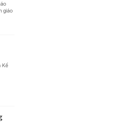
iáo
n giáo
h Kế
g