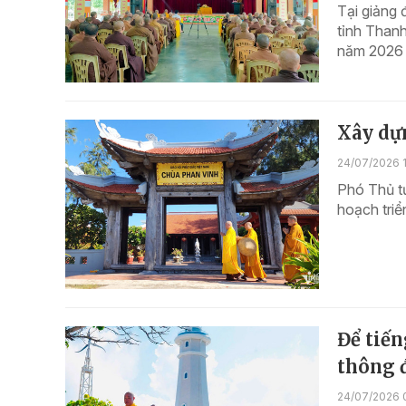
Tại giảng
tỉnh Thanh
năm 2026 c
Xây dựn
24/07/2026 
Phó Thủ t
hoạch triể
Để tiế
thông đ
24/07/2026 0