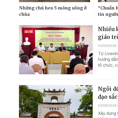
Những chú heo 5 móng sống ở
“Chuẩn h
chùa
tín ngưỡn
Nhiều k
giáo t
03/08/2026 
Từ Livestr
hướng dẫn 
tổ chức, c
Ngôi đề
đạo sắ
03/08/2026 
Xây dựng t