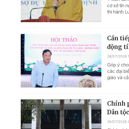
cơ sở tín 
thi hành L
Cần tiế
động tí
28/07/2026 
Góp ý cho 
các đại bi
giáo và cắ
Chính p
Dân tộc
26/07/2026 