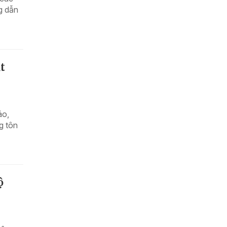
g dẫn
t
áo,
g tôn
ộ