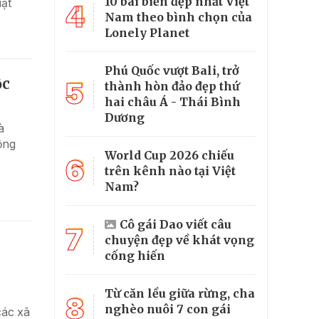
10 bãi biển đẹp nhất Việt
uật
4
Nam theo bình chọn của
Lonely Planet
Phú Quốc vượt Bali, trở
ộc
5
thành hòn đảo đẹp thứ
hai châu Á - Thái Bình
Dương
à
ộng
World Cup 2026 chiếu
6
trên kênh nào tại Việt
Nam?
Cô gái Dao viết câu
7
chuyện đẹp về khát vọng
cống hiến
Từ căn lều giữa rừng, cha
8
nghèo nuôi 7 con gái
các xã