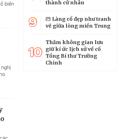
thành cử nhân
ổ biến
9
Làng cổ đẹp như tranh
vẽ giữa lòng miền Trung
Thăm không gian lưu
10
giữ kí ức lịch sử về cố
Tổng Bí thư Trường
Chinh
 nghị
cho
y
áo
 các