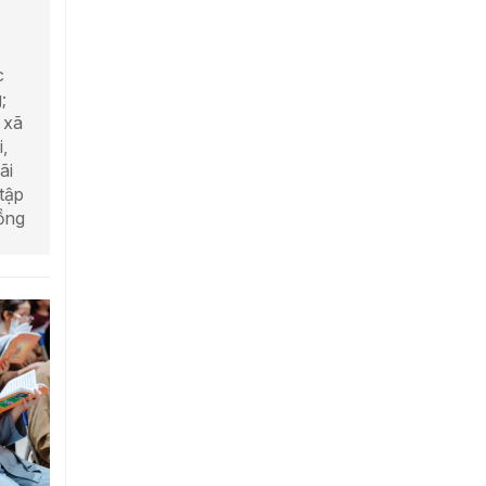
c
;
 xã
,
ãi
 tập
đồng