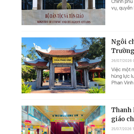
Chính phủ
vụ, quyền
Ngôi ch
Trường
26/07/2026 
Việc một n
hùng lực l
Phan Vinh 
Thanh 
giáo ch
25/07/2026 