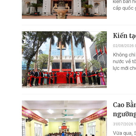
kiến ban h
cấp quốc g
Kiến tạ
02/08/2026 
Không chỉ 
nước về tô
lực mới ch
Cao Bằn
ngưỡng,
31/07/2026 
Vừa qua, 