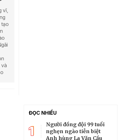
 vĩ,
ùng
 tạo
on
bào
Ngãi
òn
 và
ào
ĐỌC NHIỀU
Người đồng đội 99 tuổi
1
nghẹn ngào tiễn biệt
Anh hùng La Văn Cầu