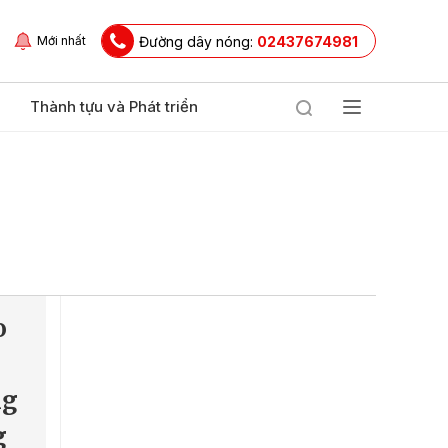
Đường dây nóng:
02437674981
Mới nhất
Thành tựu và Phát triển
o
ng
g