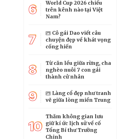
World Cup 2026 chiếu
6
trên kênh nào tại Việt
Nam?
Cô gái Dao viết câu
7
chuyện đẹp về khát vọng
cống hiến
Từ căn lều giữa rừng, cha
8
nghèo nuôi 7 con gái
thành cử nhân
9
Làng cổ đẹp như tranh
vẽ giữa lòng miền Trung
Thăm không gian lưu
10
giữ kí ức lịch sử về cố
Tổng Bí thư Trường
Chinh