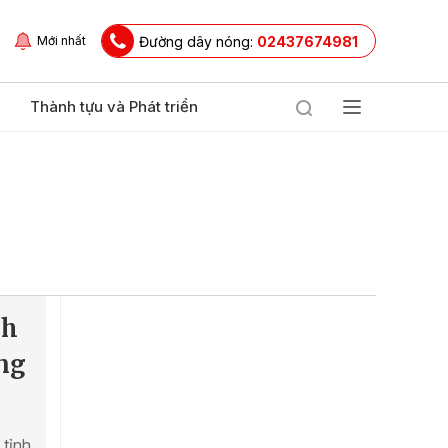
Đường dây nóng:
02437674981
Mới nhất
Thành tựu và Phát triển
nh
ng
 tỉnh