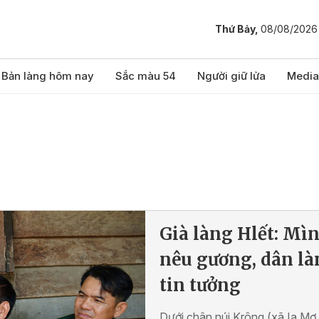
Thứ Bảy,
08/08/2026
Bản làng hôm nay
Sắc màu 54
Người giữ lửa
Media
Già làng Hlết: Mì
nêu gương, dân là
tin tưởng
Dưới chân núi Krông (xã Ia Mơ,