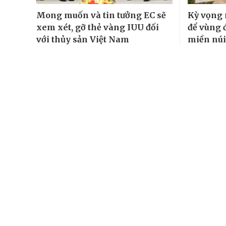
Mong muốn và tin tưởng EC sẽ
Kỳ vọng 
xem xét, gỡ thẻ vàng IUU đối
để vùng 
với thủy sản Việt Nam
miền núi