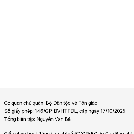
Cơ quan chủ quản: Bộ Dân tộc và Tôn giáo
Số giấy phép: 146/GP-BVHTTDL, cấp ngày 17/10/2025
Tổng biên tập: Nguyễn Văn Bá
Giấy phép hoạt động báo chí số 57/GP-BC do Cục Báo chí,