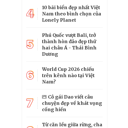
10 bãi biển đẹp nhất Việt
4
Nam theo bình chọn của
Lonely Planet
Phú Quốc vượt Bali, trở
5
thành hòn đảo đẹp thứ
hai châu Á - Thái Bình
Dương
World Cup 2026 chiếu
6
trên kênh nào tại Việt
Nam?
Cô gái Dao viết câu
7
chuyện đẹp về khát vọng
cống hiến
Từ căn lều giữa rừng, cha