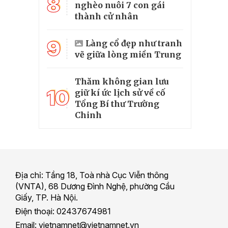
8
nghèo nuôi 7 con gái
thành cử nhân
9
Làng cổ đẹp như tranh
vẽ giữa lòng miền Trung
Thăm không gian lưu
10
giữ kí ức lịch sử về cố
Tổng Bí thư Trường
Chinh
Địa chỉ: Tầng 18, Toà nhà Cục Viễn thông
(VNTA), 68 Dương Đình Nghệ, phường Cầu
Giấy, TP. Hà Nội.
Điện thoại: 02437674981
Email: vietnamnet@vietnamnet.vn