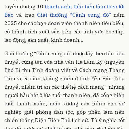
tuyên dương 10
thanh niên tiên tiến làm theo lời
Bác
và trao
Giải thưởng “Cánh cung đỏ”
năm
2025 cho các bạn đoàn viên thanh niên tiêu biểu,
có thành tích xuất sắc trên các lĩnh vực học tập,
lao động, sản xuất, kinh doanh…
Giải thưởng “Cánh cung đỏ” được lấy theo tên tiểu
thuyết cùng tên của nhà văn Hà Lâm Kỳ (nguyên
Phó Bí thư Tỉnh đoàn) viết về Cách mạng Tháng
Tám và 9 năm kháng chiến ở tỉnh Yên Bái. Tiểu
thuyết nhằm tri ân các thế hệ cách mạng - những
người hầu hết ở lứa tuổi thanh niên, đã cống hiến
tuổi thanh xuân, máu xương của mình cho sự
nghiệp giải phóng dân tộc, góp phần làm nên
chiến thắng Điện Biên Phủ lịch sử. Từ ý nghĩa tốt
đẹp đó, được sự nhất trí của nhà văn Hà Lâm Kỳ,