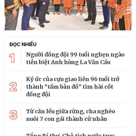
ĐỌC NHIỀU
1
Người đồng đội 99 tuổi nghẹn ngào
tiễn biệt Anh hùng La Văn Cầu
Ký ức của cựu giao liên 96 tuổi trở
2
thành “tấm bản đồ” tìm hài cốt
đồng đội
3
Từ căn lều giữa rừng, cha nghèo
nuôi 7 con gái thành cử nhân
Tổng Bí thư, Chủ tịch nước truy