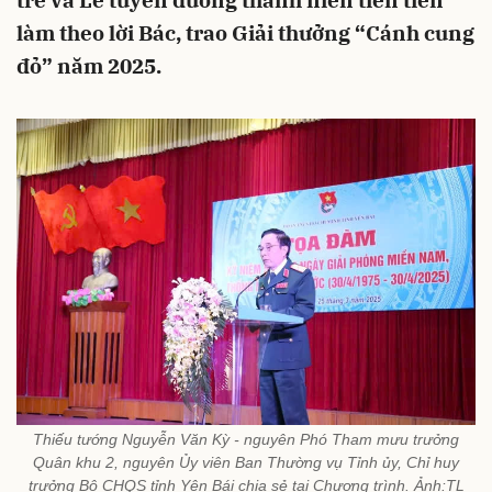
trẻ và Lễ tuyên dương thanh niên tiên tiến
làm theo lời Bác, trao Giải thưởng “Cánh cung
đỏ” năm 2025.
Thiếu tướng Nguyễn Văn Kỳ - nguyên Phó Tham mưu trưởng
Quân khu 2, nguyên Ủy viên Ban Thường vụ Tỉnh ủy, Chỉ huy
trưởng Bộ CHQS tỉnh Yên Bái chia sẻ tại Chương trình. Ảnh:TL