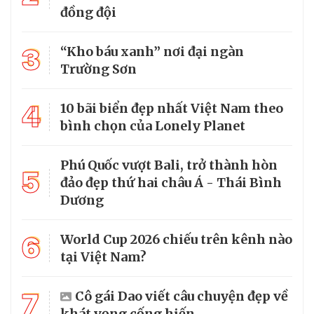
đồng đội
3
“Kho báu xanh” nơi đại ngàn
Trường Sơn
4
10 bãi biển đẹp nhất Việt Nam theo
bình chọn của Lonely Planet
Phú Quốc vượt Bali, trở thành hòn
5
đảo đẹp thứ hai châu Á - Thái Bình
Dương
6
World Cup 2026 chiếu trên kênh nào
tại Việt Nam?
7
Cô gái Dao viết câu chuyện đẹp về
khát vọng cống hiến